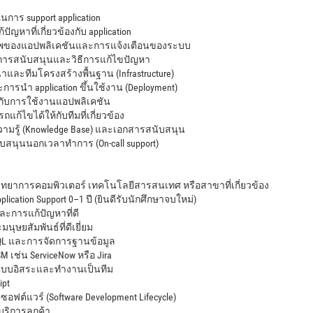
2 ในการ support application
ปัญหาที่เกี่ยวข้องกับ application
าพของแอปพลิเคชันและการแจ้งเตือนของระบบ
การสนับสนุนและวิธีการแก้ไขปัญหา
าและทีมโครงสร้างพื้นฐาน (Infrastructure)
รนำ application ขึ้นใช้งาน (Deployment)
ยวกับการใช้งานแอปพลิเคชัน
ถแก้ไขได้ให้กับทีมที่เกี่ยวข้อง
ามรู้ (Knowledge Base) และเอกสารสนับสนุน
ับสนุนนอกเวลาทำการ (On-call support)
ิทยาการคอมพิวเตอร์ เทคโนโลยีสารสนเทศ หรือสาขาที่เกี่ยวข้อง
ication Support 0–1 ปี (ยินดีรับนักศึกษาจบใหม่)
ละการแก้ปัญหาที่ดี
นุษยสัมพันธ์ที่ดีเยี่ยม
QL และการจัดการฐานข้อมูล
TSM เช่น ServiceNow หรือ Jira
งแบบอิสระและทำงานเป็นทีม
ipt
ฟต์แวร์ (Software Development Lifecycle)
รบริการลูกค้า