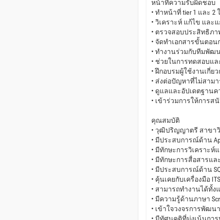
หน้าที่ความรับผิดชอบ
• ทำหน้าที่ tier 1 และ 
• วิเคราะห์ แก้ไข และแก้
• ตรวจสอบประสิทธิภ
• จัดทำเอกสารขั้นตอน
• ทำงานร่วมกับทีมพัฒน
• ช่วยในการทดสอบและกา
• ฝึกอบรมผู้ใช้งานเกี่
• ส่งต่อปัญหาที่ไม่สามาร
• ดูแลและอัปเดตฐานคว
• เข้าร่วมการให้การสน
คุณสมบัติ
• วุฒิปริญญาตรี สาขาว
• มีประสบการณ์ด้าน Appl
• มีทักษะการวิเคราะห์แ
• มีทักษะการสื่อสารและม
• มีประสบการณ์ด้าน S
• คุ้นเคยกับเครื่องมือ I
• สามารถทำงานได้ทั้
• มีความรู้ด้านภาษา Scr
• เข้าใจวงจรการพัฒนาซอ
• มีทัศนคติที่มุ่งเน้นกา